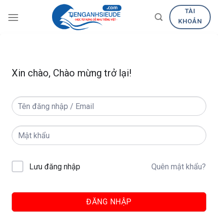
Skip
TÀI
to
KHOẢN
content
Xin chào, Chào mừng trở lại!
Quên mật khẩu?
Lưu đăng nhập
ĐĂNG NHẬP