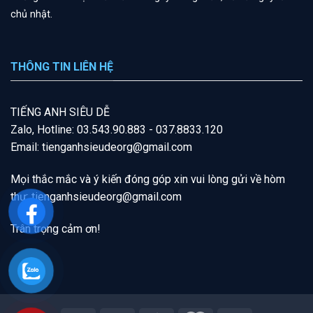
chủ nhật.
THÔNG TIN LIÊN HỆ
T
IẾNG A
NH SIÊU DỄ
Zalo, Hotline: 03.543.90.883 - 037.8833.120
Email: tienganhsieudeorg@gmail.com
Mọi thắc mắc và ý kiến đóng góp xin vui lòng gửi về hòm
thư:
tienganhsieudeorg@gmail
.com
Trân trọng cảm ơn!