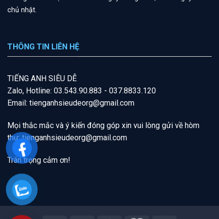
chủ nhật.
THÔNG TIN LIÊN HỆ
T
IẾNG A
NH SIÊU DỄ
Zalo, Hotline: 03.543.90.883 - 037.8833.120
Email: tienganhsieudeorg@gmail.com
Mọi thắc mắc và ý kiến đóng góp xin vui lòng gửi về hòm
thư:
tienganhsieudeorg@gmail
.com
Trân trọng cảm ơn!