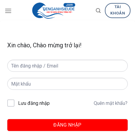
Skip
TÀI
to
KHOẢN
content
Xin chào, Chào mừng trở lại!
Quên mật khẩu?
Lưu đăng nhập
ĐĂNG NHẬP