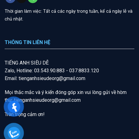
Thời gian làm việc: Tất cả các ngày trong tuần, kể cả ngày lễ và
chủ nhật.
THÔNG TIN LIÊN HỆ
T
IẾNG A
NH SIÊU DỄ
Zalo, Hotline: 03.543.90.883 - 037.8833.120
Email: tienganhsieudeorg@gmail.com
Mọi thắc mắc và ý kiến đóng góp xin vui lòng gửi về hòm
thư:
tienganhsieudeorg@gmail
.com
Trân trọng cảm ơn!