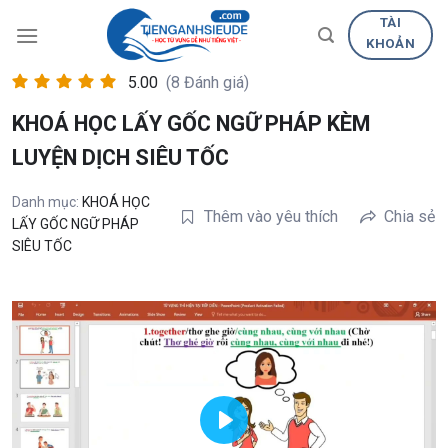
Skip
TÀI
to
KHOẢN
content
5.00
(8 Đánh giá)
KHOÁ HỌC LẤY GỐC NGỮ PHÁP KÈM
LUYỆN DỊCH SIÊU TỐC
Danh mục:
KHOÁ HỌC
Thêm vào yêu thích
Chia sẻ
LẤY GỐC NGỮ PHÁP
SIÊU TỐC
PLAY