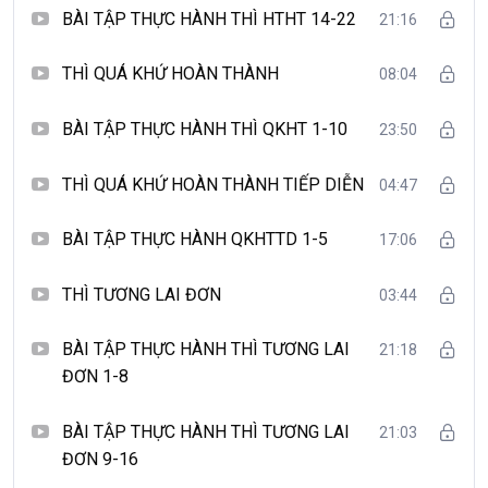
BÀI TẬP THỰC HÀNH THÌ HTHT 14-22
21:16
THÌ QUÁ KHỨ HOÀN THÀNH
08:04
BÀI TẬP THỰC HÀNH THÌ QKHT 1-10
23:50
THÌ QUÁ KHỨ HOÀN THÀNH TIẾP DIỄN
04:47
BÀI TẬP THỰC HÀNH QKHTTD 1-5
17:06
THÌ TƯƠNG LAI ĐƠN
03:44
BÀI TẬP THỰC HÀNH THÌ TƯƠNG LAI
21:18
ĐƠN 1-8
BÀI TẬP THỰC HÀNH THÌ TƯƠNG LAI
21:03
ĐƠN 9-16