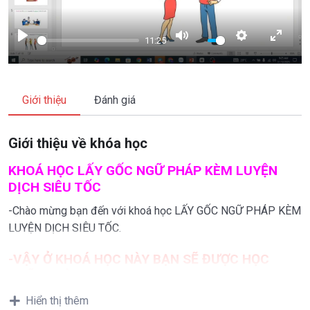
11:25
PLAY
MUTE
SETTINGS
ENTE
FULL
Giới thiệu
Đánh giá
Giới thiệu về khóa học
KHOÁ HỌC LẤY GỐC NGỮ PHÁP KÈM LUYỆN
DỊCH SIÊU TỐC
-Chào mừng bạn đến với khoá học LẤY GỐC NGỮ PHÁP KÈM
LUYỆN DỊCH SIÊU TỐC.
-VẬY Ở KHOÁ HỌC NÀY BẠN SẼ ĐƯỢC HỌC
NHỮNG GÌ?
-đầu tiên là khoá học này giúp bạn củng cố, lắm vững và
Hiển thị thêm