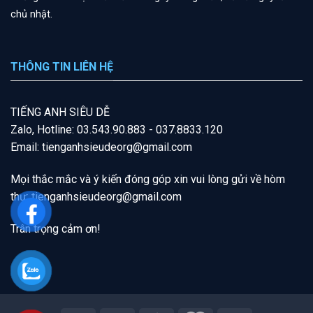
chủ nhật.
THÔNG TIN LIÊN HỆ
T
IẾNG A
NH SIÊU DỄ
Zalo, Hotline: 03.543.90.883 - 037.8833.120
Email: tienganhsieudeorg@gmail.com
Mọi thắc mắc và ý kiến đóng góp xin vui lòng gửi về hòm
thư:
tienganhsieudeorg@gmail
.com
Trân trọng cảm ơn!