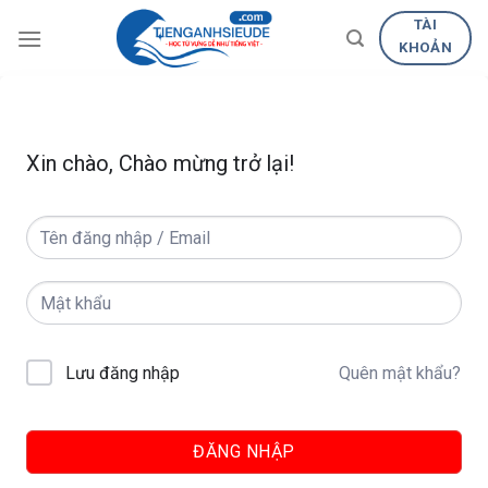
Skip
TÀI
to
KHOẢN
content
Xin chào, Chào mừng trở lại!
Quên mật khẩu?
Lưu đăng nhập
ĐĂNG NHẬP