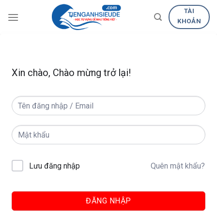
Skip
TÀI
to
KHOẢN
content
Xin chào, Chào mừng trở lại!
Quên mật khẩu?
Lưu đăng nhập
ĐĂNG NHẬP