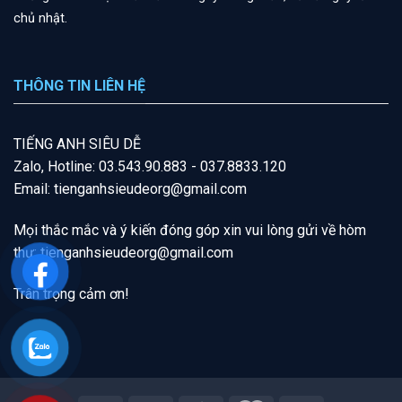
chủ nhật.
THÔNG TIN LIÊN HỆ
T
IẾNG A
NH SIÊU DỄ
Zalo, Hotline: 03.543.90.883 - 037.8833.120
Email: tienganhsieudeorg@gmail.com
Mọi thắc mắc và ý kiến đóng góp xin vui lòng gửi về hòm
thư:
tienganhsieudeorg@gmail
.com
Trân trọng cảm ơn!