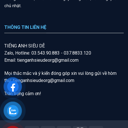
chủ nhật.
THÔNG TIN LIÊN HỆ
T
IẾNG A
NH SIÊU DỄ
Zalo, Hotline: 03.543.90.883 - 037.8833.120
Email: tienganhsieudeorg@gmail.com
Mọi thắc mắc và ý kiến đóng góp xin vui lòng gửi về hòm
thư:
tienganhsieudeorg@gmail
.com
Trân trọng cảm ơn!