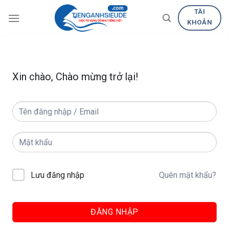
Skip
TÀI
to
KHOẢN
content
Xin chào, Chào mừng trở lại!
Quên mật khẩu?
Lưu đăng nhập
ĐĂNG NHẬP