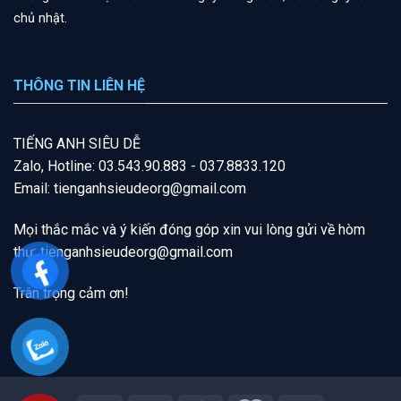
chủ nhật.
THÔNG TIN LIÊN HỆ
T
IẾNG A
NH SIÊU DỄ
Zalo, Hotline: 03.543.90.883 - 037.8833.120
Email: tienganhsieudeorg@gmail.com
Mọi thắc mắc và ý kiến đóng góp xin vui lòng gửi về hòm
thư:
tienganhsieudeorg@gmail
.com
Trân trọng cảm ơn!