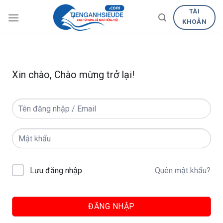
Skip
TÀI
to
KHOẢN
content
Xin chào, Chào mừng trở lại!
Quên mật khẩu?
Lưu đăng nhập
ĐĂNG NHẬP