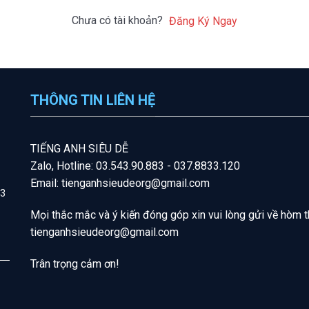
Chưa có tài khoản?
Đăng Ký Ngay
THÔNG TIN LIÊN HỆ
T
IẾNG A
NH SIÊU DỄ
Zalo, Hotline: 03.543.90.883 - 037.8833.120
Email: tienganhsieudeorg@gmail.com
 3
Mọi thắc mắc và ý kiến đóng góp xin vui lòng gửi về hòm t
tienganhsieudeorg@gmail
.com
Trân trọng cảm ơn!