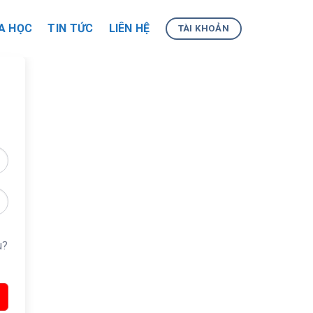
A HỌC
TIN TỨC
LIÊN HỆ
TÀI KHOẢN
u?