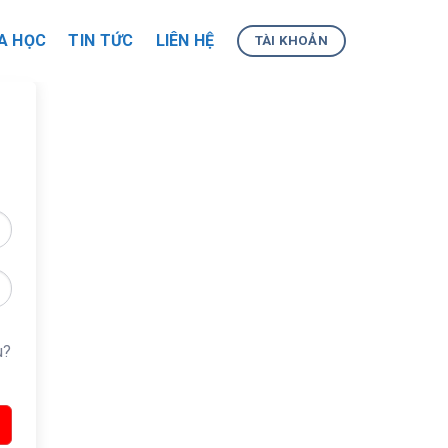
A HỌC
TIN TỨC
LIÊN HỆ
TÀI KHOẢN
u?