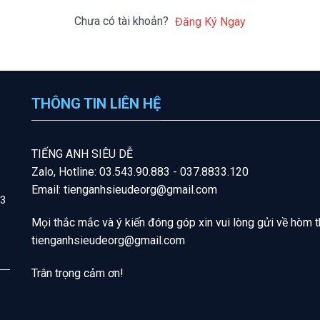
Chưa có tài khoản?
Đăng Ký Ngay
THÔNG TIN LIÊN HỆ
T
IẾNG A
NH SIÊU DỄ
Zalo, Hotline: 03.543.90.883 - 037.8833.120
Email: tienganhsieudeorg@gmail.com
 3
Mọi thắc mắc và ý kiến đóng góp xin vui lòng gửi về hòm t
tienganhsieudeorg@gmail
.com
Trân trọng cảm ơn!