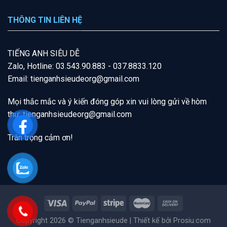
THÔNG TIN LIÊN HỆ
T
IẾNG A
NH SIÊU DỄ
Zalo, Hotline: 03.543.90.883 - 037.8833.120
Email: tienganhsieudeorg@gmail.com
Mọi thắc mắc và ý kiến đóng góp xin vui lòng gửi về hòm
thư:
tienganhsieudeorg@gmail
.com
Trân trọng cảm ơn!
Copyright 2026 ©
Tienganhsieude
| Thiết kế bởi
Prosiu.com