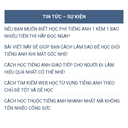
TIN TỨC – SỰ KIỆN
NẾU BẠN MUỐN BIẾT HỌC PHÍ TIẾNG ANH 1 KÈM 1 BAO
NHIÊU TIỀN THÌ HÃY ĐỌC NGAY!
BÀI VIẾT NÀY SẼ GIÚP BẠN CÁCH LÀM SAO ĐỂ HỌC GIỎI
TIẾNG ANH KHI MẤT GỐC NHÉ!
CÁCH HỌC TIẾNG ANH GIAO TIẾP CHO NGƯỜI ĐI LÀM
HIỆU QUẢ NHẤT CÓ THỂ NHÉ!
CÁCH TÌM KIẾM WEB HỌC TỪ VỰNG TIẾNG ANH THEO
CHỦ ĐỀ TỐT VÀ DỄ HỌC
CÁCH HỌC THUỘC TIẾNG ANH NHANH NHẤT MÀ KHÔNG
TỐN NHIỀU CÔNG SỨC