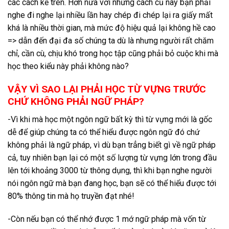
các cách kể trên. Hơn nữa với những cách cũ này bạn phải
nghe đi nghe lại nhiều lần hay chép đi chép lại ra giấy mất
khá là nhiều thời gian, mà mức độ hiệu quả lại không hề cao
=> dẫn đến đại đa số chúng ta dù là nhưng người rất chăm
chỉ, cần cù, chịu khó trong học tập cũng phải bỏ cuộc khi mà
học theo kiểu này phải không nào?
VẬY VÌ SAO LẠI PHẢI HỌC TỪ VỰNG TRƯỚC
CHỨ KHÔNG PHẢI NGỮ PHÁP?
-Vì khi mà học một ngôn ngữ bất kỳ thì từ vựng mới là gốc
dễ để giúp chúng ta có thể hiểu được ngôn ngữ đó chứ
không phải là ngữ pháp, vì dù bạn trẳng biết gì về ngữ pháp
cả, tuy nhiên bạn lại có một số lượng từ vựng lớn trong đầu
lên tới khoảng 3000 từ thông dụng, thì khi bạn nghe người
nói ngôn ngữ mà bạn đang học, bạn sẽ có thể hiểu được tới
80% thông tin mà họ truyền đạt nhé!
-Còn nếu bạn có thể nhớ được 1 mớ ngữ pháp mà vốn từ