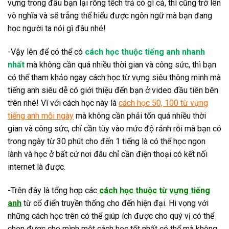
vựng trong đầu bạn lại rỗng tếch trả có gì cả, thì cũng trở lên
vô nghĩa và sẽ trẳng thể hiểu được ngôn ngữ mà bạn đang
học người ta nói gì đâu nhé!
-Vậy lên để có thể có
cách học thuộc tiếng anh nhanh
nhất
mà không cần quá nhiều thời gian và công sức, thì bạn
có thể tham khảo ngay cách học từ vựng siêu thông minh mà
tiếng anh siêu dễ có giới thiệu đến bạn ở video đầu tiên bên
trên nhé! Vì với cách học này là
cách học 50, 100 từ vựng
tiếng anh mỗi ngày
mà không cần phải tốn quá nhiều thời
gian và công sức, chỉ cần tùy vào mức độ rảnh rỗi mà bạn có
trong ngày từ 30 phút cho đến 1 tiếng là có thể học ngon
lành và học ở bất cứ nơi đâu chỉ cần điện thoại có kết nối
internet là được.
-Trên đây là tổng hợp các
cách học thuộc từ vựng tiếng
anh
từ cổ điển truyền thống cho đến hiện đại. Hi vọng với
những cách học trên có thể giúp ích được cho quý vị có thể
chọn được cho mình một cách học tốt nhất có thể mà không