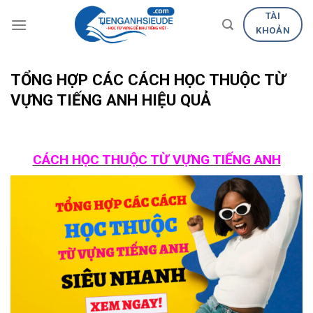
Skip
TÀI
to
KHOẢN
content
TỔNG HỢP CÁC CÁCH HỌC THUỘC TỪ
VỰNG TIẾNG ANH HIỆU QUẢ
CÁCH HỌC THUỘC TỪ VỰNG TIẾNG ANH